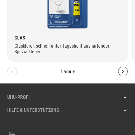
GLAS
Glasklarer, schnell unter Tageslicht aushärtender
Spezialkleber
1
von
9
Bolton.General.PreviousSlide
Bolt
UHU-PROFI
HILFE & UNTERSTÜTZUNG