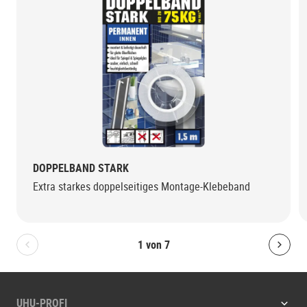
DOPPELBAND STARK
Extra starkes doppelseitiges Montage-Klebeband
1
von
7
Bolton.General.PreviousSlide
Bolt
UHU-PROFI