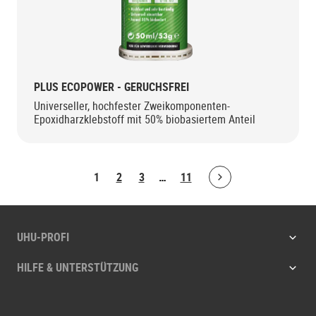
PLUS ECOPOWER - GERUCHSFREI
Universeller, hochfester Zweikomponenten-
Epoxidharzklebstoff mit 50% biobasiertem Anteil
1
2
3
…
11
Bolton.ArticleList.NextPage
UHU-PROFI
HILFE & UNTERSTÜTZUNG