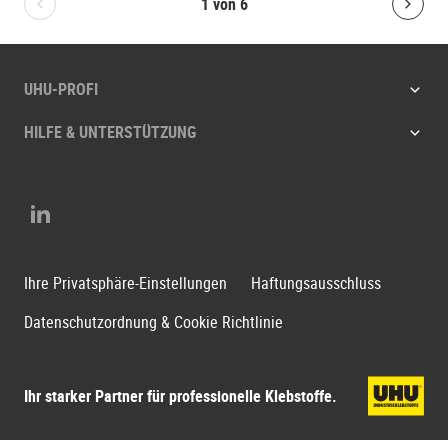
1
von
6
Bolton.General.PreviousSlide
Bolt
UHU-PROFI
HILFE & UNTERSTÜTZUNG
LinkedIn
Ihre Privatsphäre-Einstellungen
Haftungsausschluss
Datenschutzordnung & Cookie Richtlinie
Ihr starker Partner für professionelle Klebstoffe.