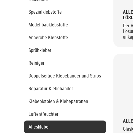
ALLE
Spezialklebstoffe
LÖSU
Modellbauklebstoffe
Der A
Lösun
unka
Anaerobe Klebstoffe
Sprühkleber
Reiniger
Doppelseitige Klebebänder und Strips
Reparatur-Klebebänder
Klebepistolen & Klebepatronen
Luftentfeuchter
ALLE
Alleskleber
Glask