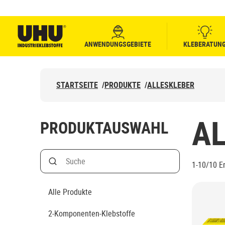
ANWENDUNGSGEBIETE
KLEBERATUN
UHU logo
STARTSEITE
/
PRODUKTE
/
ALLESKLEBER
A
PRODUKTAUSWAHL
Search
1-10/10
E
Suche nach Produktname
Alle Produkte
2-Komponenten-Klebstoffe