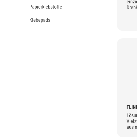
einzi
Papierklebstoffe
Drehk
und 
Klebepads
FLIN
Lösun
Vielz
aus 