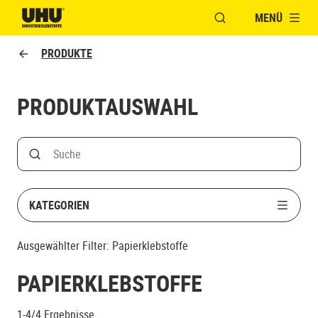
MENÜ
FENSTER FÜR DIE S
UHU logo
PRODUKTE
PRODUKTAUSWAHL
Search
Suche nach Produktname
KATEGORIEN
Ausgewählter Filter:
Papierklebstoffe
PAPIERKLEBSTOFFE
1-4/4
Ergebnisse