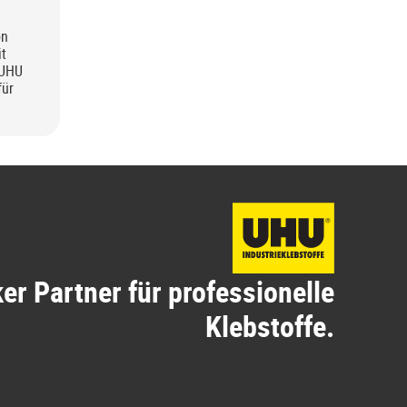
on
it
 UHU
für
ker Partner für professionelle
Klebstoffe.