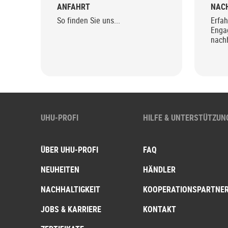
ANFAHRT
NACH
So finden Sie uns...
Erfah
Enga
nachh
UHU-PROFI
HILFE & UNTERSTÜTZUN
ÜBER UHU-PROFI
FAQ
NEUHEITEN
HÄNDLER
NACHHALTIGKEIT
KOOPERATIONSPARTNE
JOBS & KARRIERE
KONTAKT