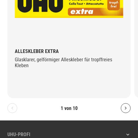
ALLESKLEBER EXTRA
Glasklarer, gelförmiger Alleskleber für tropffreies
Kleben
1
von
10
Bolton.General.PreviousSlide
Bolt
UHU-PROFI