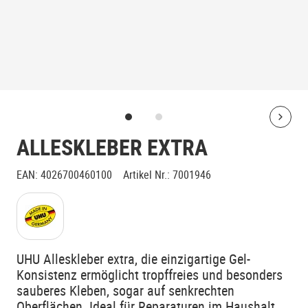
Bolt
ALLESKLEBER EXTRA
EAN
:
4026700460100
Artikel Nr.
:
7001946
UHU Alleskleber extra, die einzigartige Gel-
Konsistenz ermöglicht tropffreies und besonders
sauberes Kleben, sogar auf senkrechten
Oberflächen. Ideal für Reparaturen im Haushalt,