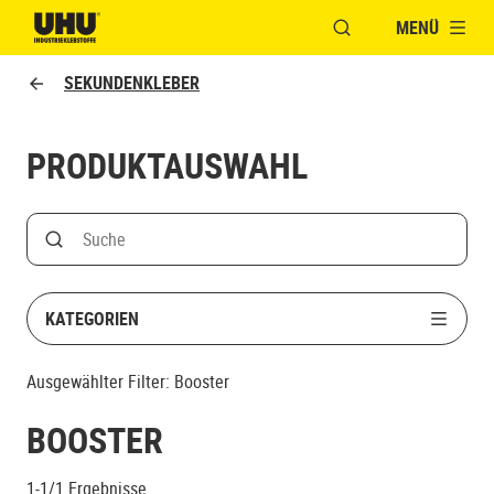
MENÜ
FENSTER FÜR DIE S
UHU logo
SEKUNDENKLEBER
PRODUKTAUSWAHL
Search
Suche nach Produktname
KATEGORIEN
Ausgewählter Filter:
Booster
BOOSTER
1-1/1
Ergebnisse