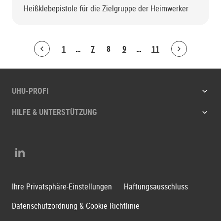
Heißklebepistole für die Zielgruppe der Heimwerker
1
…
7
8
9
…
11
Bolton.ArticleList.PreviousPage
Bolton.ArticleList.NextPage
UHU-PROFI
HILFE & UNTERSTÜTZUNG
LinkedIn
Ihre Privatsphäre-Einstellungen
Haftungsausschluss
Datenschutzordnung & Cookie Richtlinie